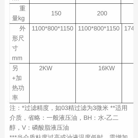
重
150
200
量kg
外
1100*800*1150
1100*800*1150
1740
形尺
寸
mm
另
2KW
16KW
+加
热功
率
注：*过滤精度，如03精过滤为3微米 **适用
介质，省略：一般液压油，BH：水-乙二
醇，V：磷酸脂液压油
***当介质粘度过高或油液温度低时，需增加