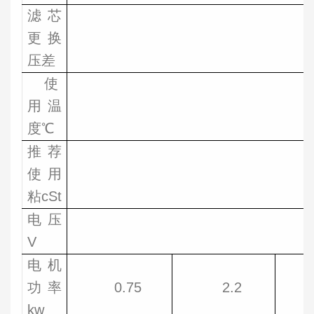
滤芯
更换
压差
使
用温
度℃
推荐
使用
粘cSt
电压
V
电机
功率
0.75
2.2
kw