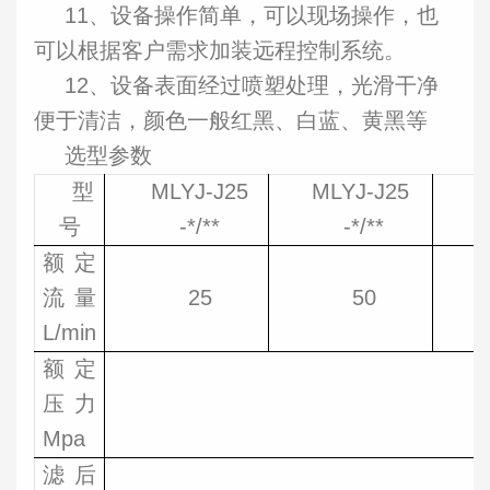
11、设备操作简单，可以现场操作，也
可以根据客户需求加装远程控制系统。
12、设备表面经过喷塑处理，光滑干净
便于清洁，颜色一般红黑、白蓝、黄黑等
选型参数
型
MLYJ-J25
MLYJ-J25
M
号
-*/**
-*/**
额定
流量
25
50
L/min
额定
压力
Mpa
滤后