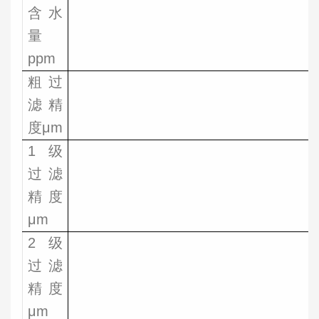
含水
量
ppm
粗过
滤精
度μm
1级
过滤
精度
μm
2级
过滤
精度
μm