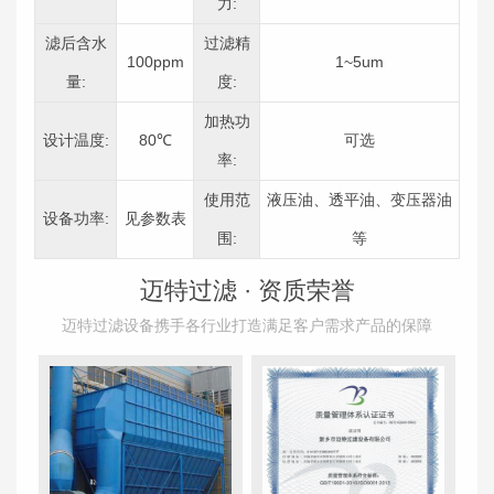
力:
滤后含水
过滤精
100ppm
1~5um
量:
度:
加热功
设计温度:
80℃
可选
率:
使用范
液压油、透平油、变压器油
设备功率:
见参数表
围:
等
迈特过滤 ·
资质荣誉
迈特过滤设备携手各行业打造满足客户需求产品的保障