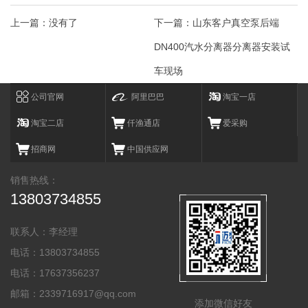
上一篇：
没有了
下一篇：
山东客户真空泵后端
DN400汽水分离器分离器安装试
车现场
公司官网
阿里巴巴
淘宝一店
淘宝二店
仟渔通店
爱采购
招商网
中国供应网
销售热线：
13803734855
联系人：李经理
电话：13803734855
电话：17637356237
邮箱：2339716917@qq.com
添加微信好友